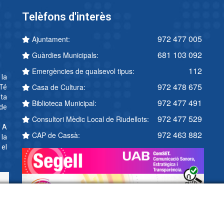
Telèfons d'interès
972 477 005
Ajuntament:
681 103 092
Guàrdies Municipals:
112
Emergències de qualsevol tipus:
 la
972 478 675
Casa de Cultura:
Té
ta
972 477 491
Biblioteca Municipal:
 de
972 477 529
Consultori Mèdic Local de Riudellots:
. A
972 463 882
CAP de Cassà:
 la
 el