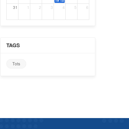
Tardeo amb música dels 70, 80 i 90
19
31
1
2
3
4
5
6
TAGS
Tots