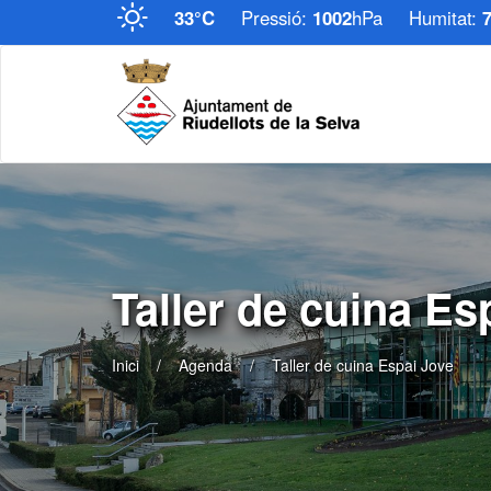
33°C
Pressió:
1002
hPa
Humitat:
Taller de cuina Es
Inici
Agenda
Taller de cuina Espai Jove