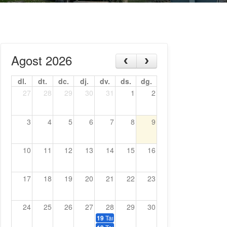
Agost 2026
dl.
dt.
dc.
dj.
dv.
ds.
dg.
27
28
29
30
31
1
2
3
4
5
6
7
8
9
10
11
12
13
14
15
16
17
18
19
20
21
22
23
24
25
26
27
28
29
30
Tardeo amb música dels 70, 80 i 90
19