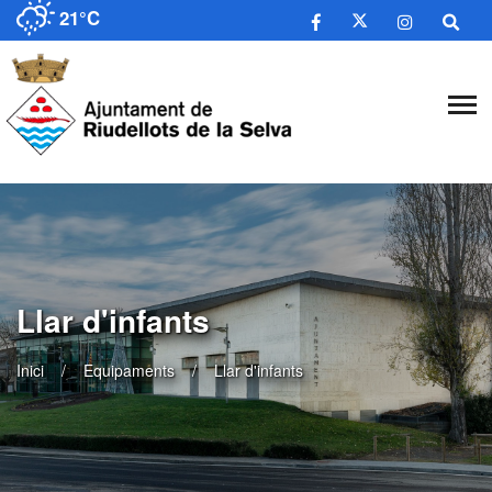
21°C
Llar d'infants
Inici
Equipaments
Llar d'infants