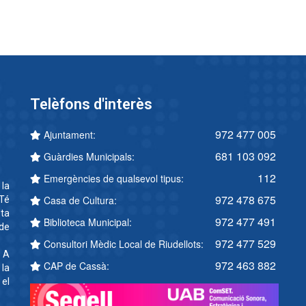
Telèfons d'interès
972 477 005
Ajuntament:
681 103 092
Guàrdies Municipals:
112
Emergències de qualsevol tipus:
 la
972 478 675
Casa de Cultura:
Té
ta
972 477 491
Biblioteca Municipal:
 de
972 477 529
Consultori Mèdic Local de Riudellots:
. A
972 463 882
CAP de Cassà:
 la
 el