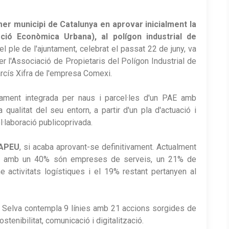
mer municipi de Catalunya en aprovar inicialment la
ió Econòmica Urbana), al polígon industrial de
el ple de l'ajuntament, celebrat el passat 22 de juny, va
er l'Associació de Propietaris del Polígon Industrial de
rcís Xifra de l'empresa Comexi.
ament integrada per naus i parcel·les d'un PAE amb
a qualitat del seu entorn, a partir d'un pla d'actuació i
·laboració publicoprivada.
'APEU
, si acaba aprovant-se definitivament. Actualment
pta amb un 40% són empreses de serveis, un 21% de
e activitats logístiques i el 19% restant pertanyen al
la Selva contempla 9 línies amb 21 accions sorgides de
tenibilitat, comunicació i digitalització.