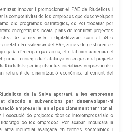
rnitzar, innovar i promocionar el PAE de Riudellots i
rar la competitivitat de les empreses que desenvolupen
 amb els programes estratègics, es vol treballar per
itats energètiques locals, plans de mobilitat, projectes
ojectes de connectivitat i digitalització, com el 5G o
seguretat i la resiliència del PAE, a més de gestionar de
gada d'energia, gas, aigua, etc. Tal com assegura el
el primer municipi de Catalunya en engegar el projecte
 Riudellots per impulsar les iniciatives empresarials i
n referent de dinamització econòmica al conjunt del
Riudellots de la Selva aportarà a les empreses
tat d'accés a subvencions per desenvolupar-hi
putació empresarial en el posicionament territorial
.
 i execució de projectes tècnics interempresarials o
b lideratge de les empreses. Per acabar, impulsarà la
a àrea industrial avançada en termes sostenibles i