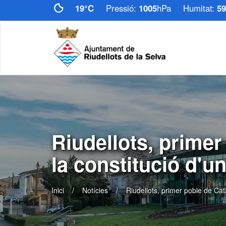
19°C
Pressió:
1005
hPa
Humitat:
59
Riudellots, primer
la constitució d'
Inici
Notícies
Riudellots, primer poble de Cat