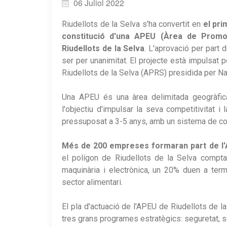
06 Juliol 2022
Riudellots de la Selva s'ha convertit en
el pri
constitució d'una APEU (Àrea de Promoc
Riudellots de la Selva
. L'aprovació per part d
ser per unanimitat. El projecte està impulsat p
Riudellots de la Selva (APRS) presidida per Na
Una APEU és una àrea delimitada geogràfic
l'objectiu d'impulsar la seva competitivitat i l
pressuposat a 3-5 anys, amb un sistema de col
Més de 200 empreses formaran part de l
el polígon de Riudellots de la Selva com
maquinària i electrònica, un 20% duen a term
sector alimentari.
El pla d'actuació de l'APEU de Riudellots de 
tres grans programes estratègics: seguretat, sos