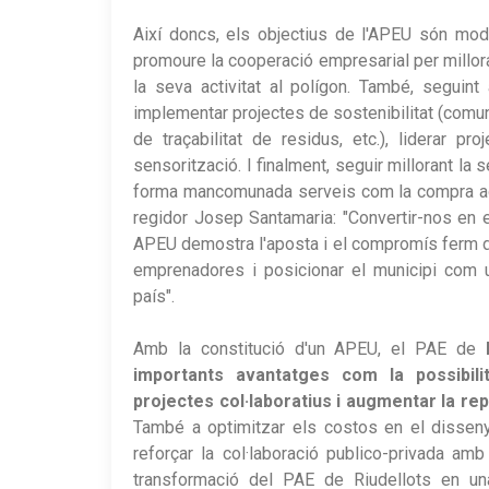
Així doncs, els objectius de l'APEU són mode
promoure la cooperació empresarial per millo
la seva activitat al polígon. També, seguint
implementar projectes de sostenibilitat (comun
de traçabilitat de residus, etc.), liderar pr
sensorització. I finalment, seguir millorant la 
forma mancomunada serveis com la compra agre
regidor Josep Santamaria: "Convertir-nos en 
APEU demostra l'aposta i el compromís ferm de
emprenadores i posicionar el municipi com u
país".
Amb la constitució d'un APEU, el PAE de
importants avantatges com la possibili
projectes col·laboratius i augmentar la re
També a optimitzar els costos en el disseny
reforçar la col·laboració publico-privada am
transformació del PAE de Riudellots en un