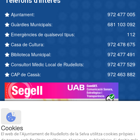
Telèfons d'interès
972 477 005
Ajuntament:
681 103 092
Guàrdies Municipals:
112
Emergències de qualsevol tipus:
972 478 675
Casa de Cultura:
972 477 491
Biblioteca Municipal:
972 477 529
Consultori Mèdic Local de Riudellots:
972 463 882
CAP de Cassà:
Cookies
El web de l’Ajuntament de Riudellots de la Selva utilitza cookies pròpies i