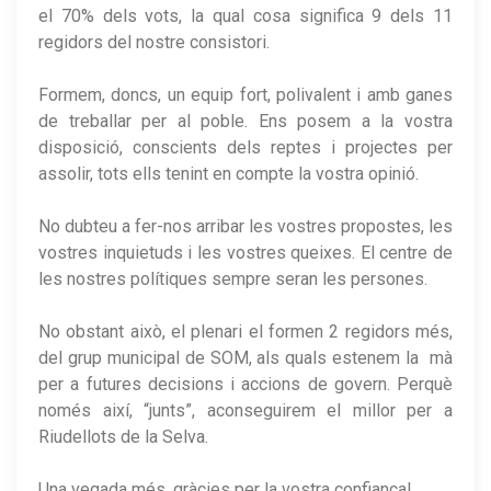
el 70% dels vots, la qual cosa significa 9 dels 11
regidors del nostre consistori.
Formem, doncs, un equip fort, polivalent i amb ganes
de treballar per al poble. Ens posem a la vostra
disposició, conscients dels reptes i projectes per
assolir, tots ells tenint en compte la vostra opinió.
No dubteu a fer-nos arribar les vostres propostes, les
vostres inquietuds i les vostres queixes. El centre de
les nostres polítiques sempre seran les persones.
No obstant això, el plenari el formen 2 regidors més,
del grup municipal de SOM, als quals estenem la mà
per a futures decisions i accions de govern. Perquè
només així, “junts”, aconseguirem el millor per a
Riudellots de la Selva.
Una vegada més, gràcies per la vostra confiança!