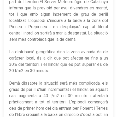
part del territori.El Servei Meteorològic de Catalunya
informa que la previsió per avui divendres es manté,
tot i que amb algun increment de grau de perill
localitzat. L'episodi s'iniciarà a la tarda a la zona del
Pirineu i Prepirineu i es desplaçarà cap al litoral
central i nord, on sortirà a mar ja desgastat. La situació
serà més controlada que la de demà.
La distribució geogràfica dins la zona avisada és de
caràcter local, és a dir, que pot afectar-ne fins a un
30% del territori, i el llindar que es pot superar és de
20 l/m2 en 30 minuts.
Demà dissabte la situació serà més complicada, els
graus de perill s'han incrementat i el llindar, en aquest
cas, augmenta a 40 l/m2 en 30 minuts i afectarà
pràcticament a tot el territori. L'episodi començarà
des de primer hora del dia entrant per Ponent i Terres
de l'Ebre creuant a la baixa en direcció d'oest a est. En