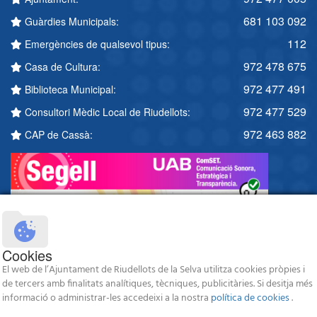
681 103 092
Guàrdies Municipals:
112
Emergències de qualsevol tipus:
972 478 675
Casa de Cultura:
972 477 491
Biblioteca Municipal:
972 477 529
Consultori Mèdic Local de Riudellots:
972 463 882
CAP de Cassà:
Cookies
El web de l’Ajuntament de Riudellots de la Selva utilitza cookies pròpies i
de tercers amb finalitats analítiques, tècniques, publicitàries. Si desitja més
informació o administrar-les accedeixi a la nostra
política de cookies
.