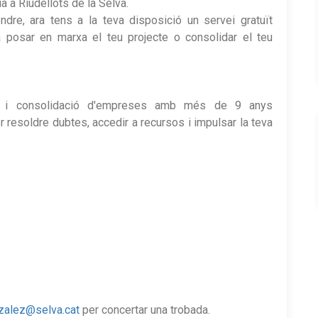
a Riudellots de la Selva.
re, ara tens a la teva disposició un servei gratuït
 posar en marxa el teu projecte o consolidar el teu
ió i consolidació d'empreses amb més de 9 anys
er resoldre dubtes, accedir a recursos i impulsar la teva
alez@selva.cat
per concertar una trobada.