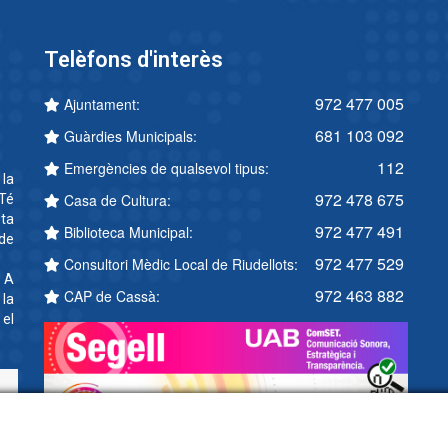
Telèfons d'interès
972 477 005
Ajuntament:
681 103 092
Guàrdies Municipals:
112
Emergències de qualsevol tipus:
 la
972 478 675
Casa de Cultura:
Té
ta
972 477 491
Biblioteca Municipal:
 de
972 477 529
Consultori Mèdic Local de Riudellots:
. A
972 463 882
CAP de Cassà:
 la
 el