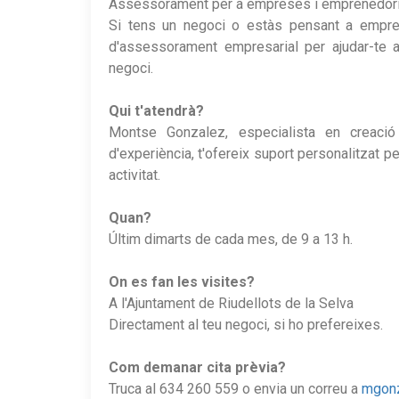
Assessorament per a empreses i emprenedoria 
Si tens un negoci o estàs pensant a emprend
d'assessorament empresarial per ajudar-te a
negoci.
Qui t'atendrà?
Montse Gonzalez, especialista en creac
d'experiència, t'ofereix suport personalitzat p
activitat.
Quan?
Últim dimarts de cada mes, de 9 a 13 h.
On es fan les visites?
A l'Ajuntament de Riudellots de la Selva
Directament al teu negoci, si ho prefereixes.
Com demanar cita prèvia?
Truca al 634 260 559 o envia un correu a
mgonz