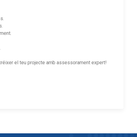
s.
s.
ament.
.
 créixer el teu projecte amb assessorament expert!