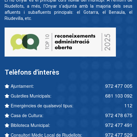
El riu Onyar és el principal curs fluvial del municipi. A l'entorn de
Riudellots, a més, l'Onyar s'adjunta amb la majoria dels seus
afluents i subafluents principals: el Gotarra, el Benaula, el
Riudevilla, etc.
Telèfons d'interès
972 477 005
Ajuntament:
681 103 092
Guàrdies Municipals:
112
Emergències de qualsevol tipus:
972 478 675
Casa de Cultura:
972 477 491
Biblioteca Municipal:
972 477 529
Consultori Mèdic Local de Riudellots: