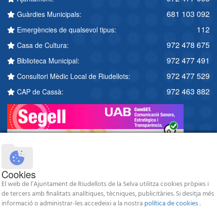
681 103 092
Guàrdies Municipals:
112
Emergències de qualsevol tipus:
972 478 675
Casa de Cultura:
972 477 491
Biblioteca Municipal:
972 477 529
Consultori Mèdic Local de Riudellots:
972 463 882
CAP de Cassà:
Cookies
El web de l’Ajuntament de Riudellots de la Selva utilitza cookies pròpies i
de tercers amb finalitats analítiques, tècniques, publicitàries. Si desitja més
informació o administrar-les accedeixi a la nostra
política de cookies
.