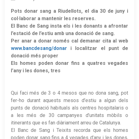
Pots donar sang a Riudellots, el dia 30 de juny i
col·laborar a mantenir les reserves.
El Banc de Sang insta els i les donants a afrontar
l’estació de l’estiu amb una donació de sang.
Per anar a donar només cal demanar cita al web
www.bancdesang/donar
i localitzar el punt de
donació més proper
Els homes poden donar fins a quatres vegades
l’any i les dones, tres
Qui faci més de 3 o 4 mesos que no dona sang, pot
fer-ho durant aquests mesos d’estiu a algun dels
punts de donació habituals als centres hospitalaris o
a les més de 30 campanyes d’unitats mòbils o
itinerants que es fan diàriament arreu de Catalunya.
El Banc de Sang i Teixits recorda que els homes
poden donar sang fins a 4 vegades d’any i les dones,