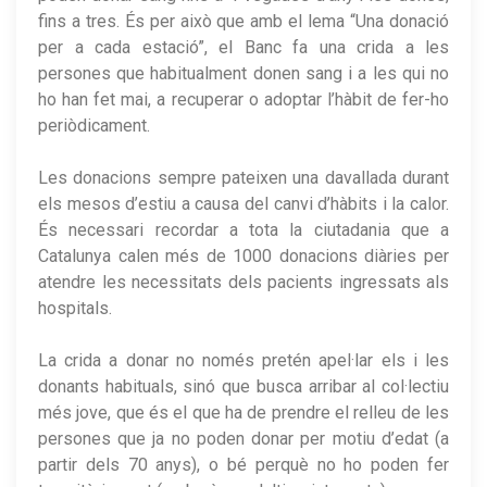
fins a tres. És per això que amb el lema “Una donació
per a cada estació”, el Banc fa una crida a les
persones que habitualment donen sang i a les qui no
ho han fet mai, a recuperar o adoptar l’hàbit de fer-ho
periòdicament.
Les donacions sempre pateixen una davallada durant
els mesos d’estiu a causa del canvi d’hàbits i la calor.
És necessari recordar a tota la ciutadania que a
Catalunya calen més de 1000 donacions diàries per
atendre les necessitats dels pacients ingressats als
hospitals.
La crida a donar no només pretén apel·lar els i les
donants habituals, sinó que busca arribar al col·lectiu
més jove, que és el que ha de prendre el relleu de les
persones que ja no poden donar per motiu d’edat (a
partir dels 70 anys), o bé perquè no ho poden fer