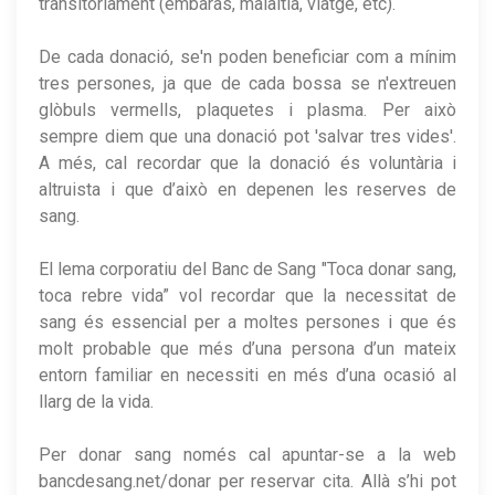
transitòriament (embaràs, malaltia, viatge, etc).
De cada donació, se'n poden beneficiar com a mínim
tres persones, ja que de cada bossa se n'extreuen
glòbuls vermells, plaquetes i plasma. Per això
sempre diem que una donació pot 'salvar tres vides'.
A més, cal recordar que la donació és voluntària i
altruista i que d’això en depenen les reserves de
sang.
El lema corporatiu del Banc de Sang "Toca donar sang,
toca rebre vida” vol recordar que la necessitat de
sang és essencial per a moltes persones i que és
molt probable que més d’una persona d’un mateix
entorn familiar en necessiti en més d’una ocasió al
llarg de la vida.
Per donar sang només cal apuntar-se a la web
bancdesang.net/donar per reservar cita. Allà s’hi pot