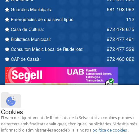
681 103 092
Guàrdies Municipals:
112
Emergències de qualsevol tipus:
972 478 675
Casa de Cultura:
972 477 491
Biblioteca Municipal:
972 477 529
Consultori Mèdic Local de Riudellots:
972 463 882
CAP de Cassà:
Cookies
El web de l’Ajuntament de Riudellots de la Selva utilitza cookies pròpies i
de tercers amb finalitats analítiques, tècniques, publicitàries. Si desitja més
informació o administrar-les accedeixi a la nostra
política de cookies
.