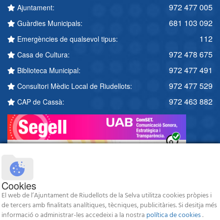
972 477 005
Ajuntament:
681 103 092
Guàrdies Municipals:
112
Emergències de qualsevol tipus:
972 478 675
Casa de Cultura:
972 477 491
Biblioteca Municipal:
972 477 529
Consultori Mèdic Local de Riudellots:
972 463 882
CAP de Cassà:
Cookies
El web de l’Ajuntament de Riudellots de la Selva utilitza cookies pròpies i
de tercers amb finalitats analítiques, tècniques, publicitàries. Si desitja més
informació o administrar-les accedeixi a la nostra
política de cookies
.