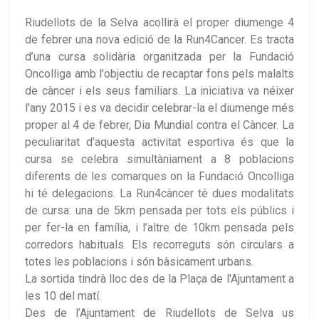
Riudellots de la Selva acollirà el proper diumenge 4
de febrer una nova edició de la Run4Cancer. Es tracta
d’una cursa solidària organitzada per la Fundació
Oncolliga amb l'objectiu de recaptar fons pels malalts
de càncer i els seus familiars. La iniciativa va néixer
l'any 2015 i es va decidir celebrar-la el diumenge més
proper al 4 de febrer, Dia Mundial contra el Càncer. La
peculiaritat d’aquesta activitat esportiva és que la
cursa se celebra simultàniament a 8 poblacions
diferents de les comarques on la Fundació Oncolliga
hi té delegacions. La Run4càncer té dues modalitats
de cursa: una de 5km pensada per tots els públics i
per fer-la en família, i l’altre de 10km pensada pels
corredors habituals. Els recorreguts són circulars a
totes les poblacions i són bàsicament urbans.
La sortida tindrà lloc des de la Plaça de l'Ajuntament a
les 10 del matí.
Des de l’Ajuntament de Riudellots de Selva us