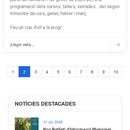
programació dels cursos, tallers, xerrades... del segon
trimestre de curs, gener, febrer i març.
Feu un cop d'ull a la progr...
Llegir més...
1
2
3
4
5
6
7
8
9
10
NOTÍCIES DESTACADES
31 Jul, 2026
Nou Butlletí d'Informació Municipal