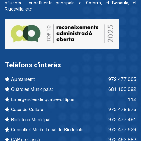
afluents i subafluents principals: el Gotarra, el Benaula, el
Riudevilla, etc.
Telèfons d'interès
972 477 005
Ajuntament:
681 103 092
Guàrdies Municipals:
112
Emergències de qualsevol tipus:
972 478 675
Casa de Cultura:
972 477 491
Biblioteca Municipal:
972 477 529
Consultori Mèdic Local de Riudellots:
972 463 882
CAP de Cassà: