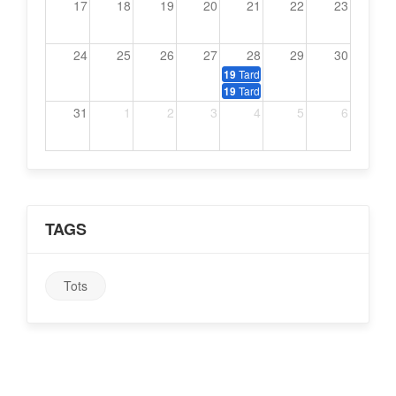
17
18
19
20
21
22
23
24
25
26
27
28
29
30
Tardeo amb música dels 70, 80 i
19
Tardeo amb música dels 70, 80 i
19
31
1
2
3
4
5
6
TAGS
Tots