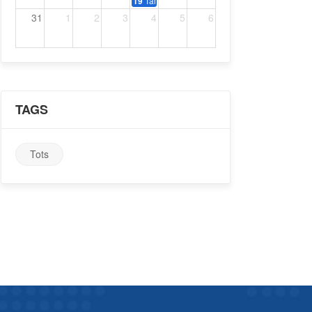
Tardeo amb música dels 70, 80 i 90
19
31
1
2
3
4
5
6
TAGS
Tots