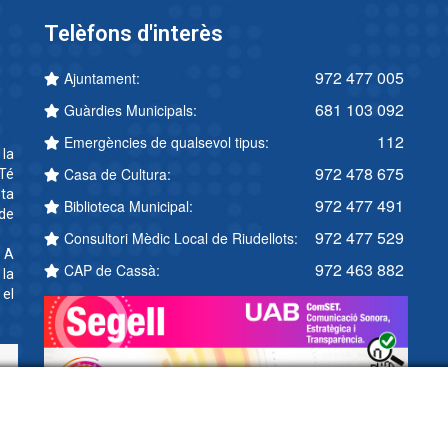
Telèfons d'interès
972 477 005
Ajuntament:
681 103 092
Guàrdies Municipals:
112
Emergències de qualsevol tipus:
 la
972 478 675
Casa de Cultura:
Té
ta
972 477 491
Biblioteca Municipal:
 de
972 477 529
Consultori Mèdic Local de Riudellots:
. A
972 463 882
CAP de Cassà:
 la
 el