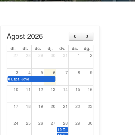
Agost 2026
dl.
dt.
dc.
dj.
dv.
ds.
dg.
27
28
29
30
31
1
2
3
4
5
6
7
8
9
Espai Jove
0
10
11
12
13
14
15
16
17
18
19
20
21
22
23
24
25
26
27
28
29
30
Tardeo amb música dels 70, 80 i 90
19