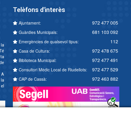
Telèfons d'interès
972 477 005
Ajuntament:
681 103 092
Guàrdies Municipals:
112
Emergències de qualsevol tipus:
 la
972 478 675
Casa de Cultura:
Té
ta
972 477 491
Biblioteca Municipal:
 de
972 477 529
Consultori Mèdic Local de Riudellots:
. A
972 463 882
CAP de Cassà:
 la
 el