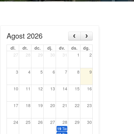
Agost 2026
dl.
dt.
dc.
dj.
dv.
ds.
dg.
27
28
29
30
31
1
2
3
4
5
6
7
8
9
10
11
12
13
14
15
16
17
18
19
20
21
22
23
24
25
26
27
28
29
30
Tardeo amb música dels 70, 80 i 90
19