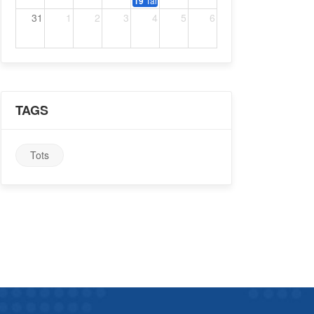
Tardeo amb música dels 70, 80 i 90
19
31
1
2
3
4
5
6
TAGS
Tots