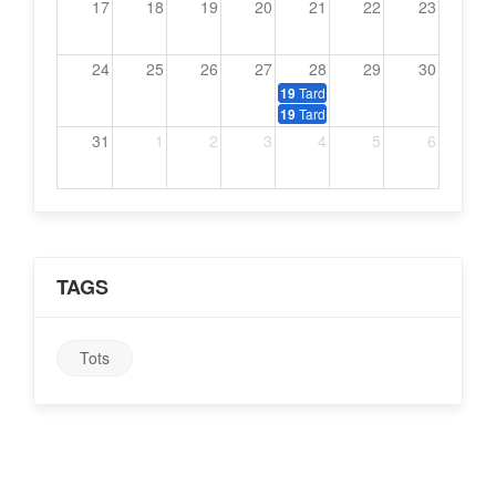
17
18
19
20
21
22
23
24
25
26
27
28
29
30
Tardeo amb música dels 70, 80 i
19
Tardeo amb música dels 70, 80 i
19
31
1
2
3
4
5
6
TAGS
Tots