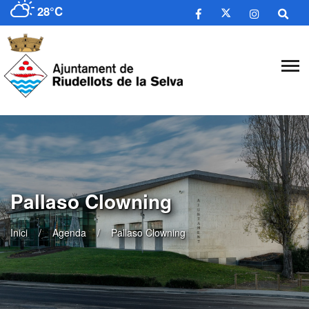
28°C
Pallaso Clowning
Inici
Agenda
Pallaso Clowning