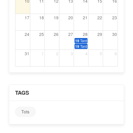
10
11
12
13
14
15
16
17
18
19
20
21
22
23
24
25
26
27
28
29
30
Tardeo amb música dels 70, 80 i
19
Tardeo amb música dels 70, 80 i
19
31
1
2
3
4
5
6
TAGS
Tots