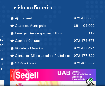
Telèfons d'interès
972 477 005
Ajuntament:
681 103 092
Guàrdies Municipals:
112
Emergències de qualsevol tipus:
 la
972 478 675
Casa de Cultura:
Té
ta
972 477 491
Biblioteca Municipal:
 de
972 477 529
Consultori Mèdic Local de Riudellots:
. A
972 463 882
CAP de Cassà:
 la
 el