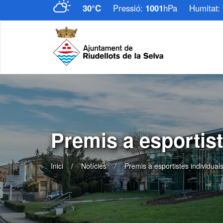
30°C
Pressió:
1001
hPa
Humitat:
Premis a esportist
Inici
Notícies
Premis a esportistes individuals