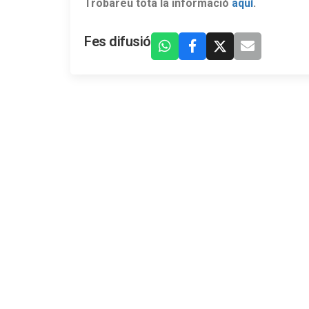
Trobareu tota la informació
aquí
.
Fes difusió