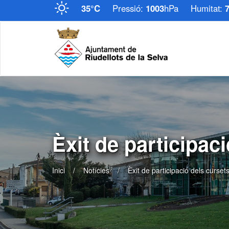
35°C
Pressió:
1003
hPa
Humitat:
Èxit de participac
Inici
Notícies
Èxit de participació dels curset