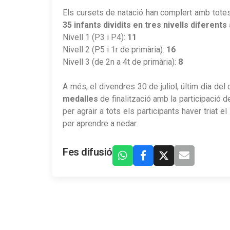
Els cursets de natació han complert amb tote
35 infants dividits en tres nivells diferent
Nivell 1 (P3 i P4):
11
Nivell 2 (P5 i 1r de primària):
16
Nivell 3 (de 2n a 4t de primària):
8
A més, el divendres 30 de juliol, últim dia del cu
medalles
de finalització amb la participació d
per agrair a tots els participants haver triat el
per aprendre a nedar.
Fes difusió