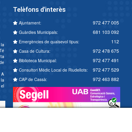
Telèfons d'interès
972 477 005
Ajuntament:
681 103 092
Guàrdies Municipals:
112
Emergències de qualsevol tipus:
 la
972 478 675
Casa de Cultura:
Té
ta
972 477 491
Biblioteca Municipal:
 de
972 477 529
Consultori Mèdic Local de Riudellots:
. A
972 463 882
CAP de Cassà:
 la
 el