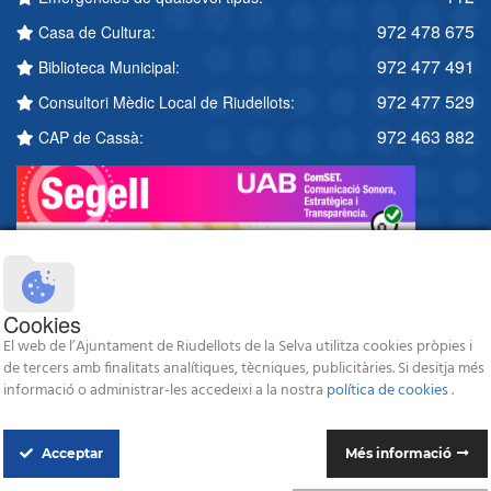
972 478 675
Casa de Cultura:
972 477 491
Biblioteca Municipal:
972 477 529
Consultori Mèdic Local de Riudellots:
972 463 882
CAP de Cassà:
Cookies
El web de l’Ajuntament de Riudellots de la Selva utilitza cookies pròpies i
de tercers amb finalitats analítiques, tècniques, publicitàries. Si desitja més
informació o administrar-les accedeixi a la nostra
política de cookies
.
Acceptar
Més informació
© 2026 Ajuntament de Riudellots de la Selva - Tots els drets reservats -
Avís legal
-
Política de protecció de dades
-
Política de Cookies