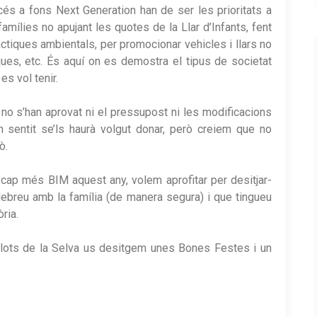
cés a fons Next Generation han de ser les prioritats a
mílies no apujant les quotes de la Llar d’Infants, fent
ctiques ambientals, per promocionar vehicles i llars no
iques, etc. És aquí on es demostra el tipus de societat
es vol tenir.
 no s’han aprovat ni el pressupost ni les modificacions
 sentit se’ls haurà volgut donar, però creiem que no
ò.
 cap més BIM aquest any, volem aprofitar per desitjar-
lebreu amb la família (de manera segura) i que tingueu
ria.
llots de la Selva us desitgem unes Bones Festes i un