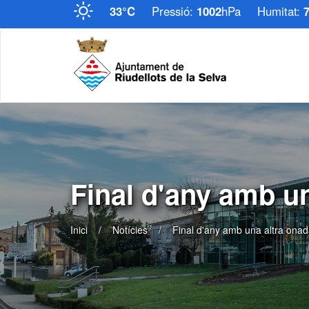
33°C
Pressió:
1002
hPa
Humitat:
Final d'any amb un
Inici
Notícies
Final d'any amb una altra onad