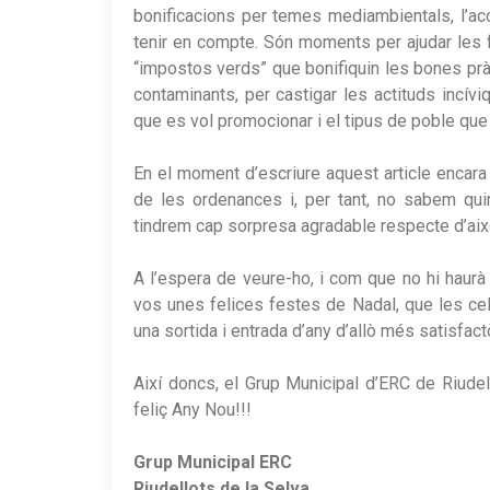
bonificacions per temes mediambientals, l’ac
tenir en compte. Són moments per ajudar les fa
“impostos verds” que bonifiquin les bones prà
contaminants, per castigar les actituds incív
que es vol promocionar i el tipus de poble que 
En el moment d’escriure aquest article encara
de les ordenances i, per tant, no sabem quin
tindrem cap sorpresa agradable respecte d’aix
A l’espera de veure-ho, i com que no hi haurà
vos unes felices festes de Nadal, que les ce
una sortida i entrada d’any d’allò més satisfactò
Així doncs, el Grup Municipal d’ERC de Riude
feliç Any Nou!!!
Grup Municipal ERC
Riudellots de la Selva