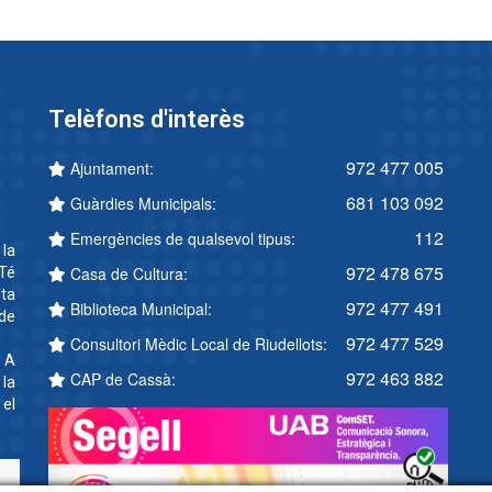
Telèfons d'interès
972 477 005
Ajuntament:
681 103 092
Guàrdies Municipals:
112
Emergències de qualsevol tipus:
 la
972 478 675
Casa de Cultura:
Té
ta
972 477 491
Biblioteca Municipal:
 de
972 477 529
Consultori Mèdic Local de Riudellots:
. A
972 463 882
CAP de Cassà:
 la
 el