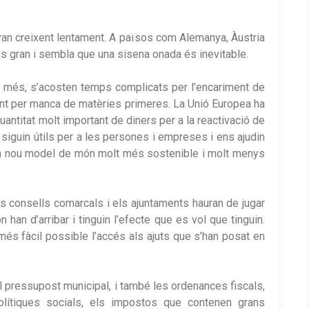
van creixent lentament. A països com Alemanya, Àustria
s gran i sembla que una sisena onada és inevitable.
a més, s’acosten temps complicats per l’encariment de
ment per manca de matèries primeres. La Unió Europea ha
ntitat molt important de diners per a la reactivació de
siguin útils per a les persones i empreses i ens ajudin
a un nou model de món molt més sostenible i molt menys
ls consells comarcals i els ajuntaments hauran de jugar
han d’arribar i tinguin l’efecte que es vol que tinguin.
és fàcil possible l’accés als ajuts que s’han posat en
l pressupost municipal, i també les ordenances fiscals,
olítiques socials, els impostos que contenen grans