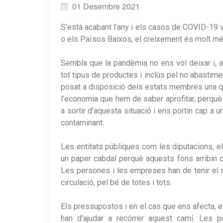
01 Desembre 2021
S’està acabant l’any i els casos de COVID-19 
o els Països Baixos, el creixement és molt mé
Sembla que la pandèmia no ens vol deixar i, 
tot tipus de productes i inclús pel no abasti
posat a disposició dels estats membres una qua
l’economia que hem de saber aprofitar, perquè 
a sortir d’aquesta situació i ens portin cap 
contaminant.
Les entitats públiques com les diputacions, e
un paper cabdal perquè aquests fons arribin on 
Les persones i les empreses han de tenir el m
circulació, pel bé de totes i tots.
Els pressupostos i en el cas que ens afecta, e
han d’ajudar a recórrer aquest camí. Les p