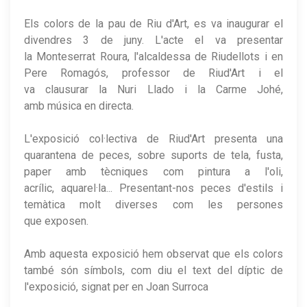
Els colors de la pau de Riu d'Art, es va inaugurar el
divendres 3 de juny. L'acte el va presentar
la Monteserrat Roura, l'alcaldessa de Riudellots i en
Pere Romagós, professor de Riud'Art i el
va clausurar la Nuri Llado i la Carme Johé,
amb música en directa.
L'exposició col·lectiva de Riud'Art presenta una
quarantena de peces, sobre suports de tela, fusta,
paper amb tècniques com pintura a l'oli,
acrílic, aquarel·la... Presentant-nos peces d'estils i
temàtica molt diverses com les persones
que exposen.
Amb aquesta exposició hem observat que els colors
també són símbols, com diu el text del díptic de
l'exposició, signat per en Joan Surroca