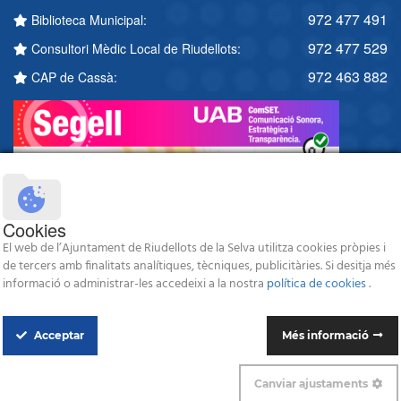
972 477 491
Biblioteca Municipal:
972 477 529
Consultori Mèdic Local de Riudellots:
972 463 882
CAP de Cassà:
Cookies
El web de l’Ajuntament de Riudellots de la Selva utilitza cookies pròpies i
de tercers amb finalitats analítiques, tècniques, publicitàries. Si desitja més
informació o administrar-les accedeixi a la nostra
política de cookies
.
Acceptar
Més informació
© 2026 Ajuntament de Riudellots de la Selva - Tots els drets reservats -
Avís legal
-
Política de protecció de dades
-
Política de Cookies
Canviar ajustaments
Disseny i programació web: Blaupixel.com