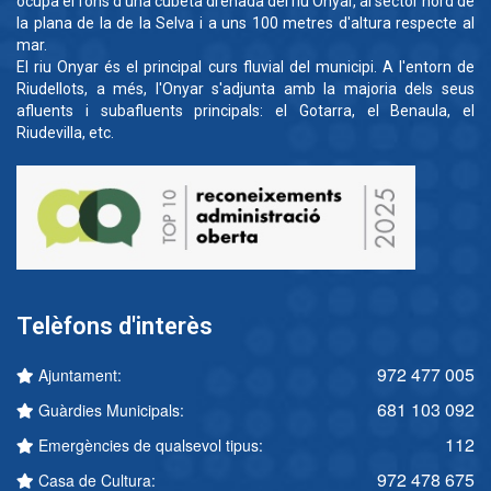
ocupa el fons d'una cubeta drenada del riu Onyar, al sector nord de
la plana de la de la Selva i a uns 100 metres d'altura respecte al
mar.
El riu Onyar és el principal curs fluvial del municipi. A l'entorn de
Riudellots, a més, l'Onyar s'adjunta amb la majoria dels seus
afluents i subafluents principals: el Gotarra, el Benaula, el
Riudevilla, etc.
Telèfons d'interès
972 477 005
Ajuntament:
681 103 092
Guàrdies Municipals:
112
Emergències de qualsevol tipus:
972 478 675
Casa de Cultura: