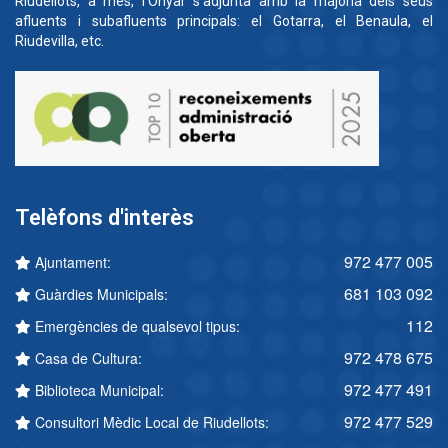
Riudellots, a més, l'Onyar s'adjunta amb la majoria dels seus
afluents i subafluents principals: el Gotarra, el Benaula, el
Riudevilla, etc.
Telèfons d'interès
972 477 005
Ajuntament:
681 103 092
Guàrdies Municipals:
112
Emergències de qualsevol tipus:
972 478 675
Casa de Cultura:
972 477 491
Biblioteca Municipal:
972 477 529
Consultori Mèdic Local de Riudellots: