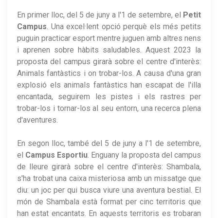
En primer lloc, del 5 de juny a l'1 de setembre, el
Petit
Campus
. Una excel·lent opció perquè els més petits
puguin practicar esport mentre juguen amb altres nens
i aprenen sobre hàbits saludables. Aquest 2023 la
proposta del campus girarà sobre el centre d'interès:
Animals fantàstics i on trobar-los. A causa d'una gran
explosió els animals fantàstics han escapat de l'illa
encantada, seguirem les pistes i els rastres per
trobar-los i tornar-los al seu entorn, una recerca plena
d'aventures.
En segon lloc, també del 5 de juny a l'1 de setembre,
el
Campus Esportiu
. Enguany la proposta del campus
de lleure girarà sobre el centre d'interès: Shambala,
s'ha trobat una caixa misteriosa amb un missatge que
diu: un joc per qui busca viure una aventura bestial. El
món de Shambala està format per cinc territoris que
han estat encantats. En aquests territoris es trobaran