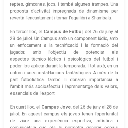
reptes, gimcanes, jocs, i també algunes trampes. Una
proposta d'activitat impregnada de dinamisme per
revertir l'encantament i tornar l'equilibri a Shambala.
En tercer lloc, el
Campus de Futbol
, del 26 de juny al
28 de juliol. Un Campus amb un component lúdic, amb
un enfocament a la tecnificació i la formació del
jugador, amb l'objectiu de potenciar els
aspectes tècnico-tàctics i psicològics del futbol i
poder-los aplicar durant la temporada. I tot això, en un
entorn i unes instal·lacions fantàstiques. A més de la
part futbolística, també li donaran importància a
l'àmbit més socioafectiu i l'aprenentatge dels valors,
essencials de l'esport.
En quart lloc, el
Campus Jove
, del 26 de juny al 28 de
juliol. En aquest campus els joves tenen l'oportunitat
de viure una experiència esportiva, artística i
comunicativa que els hi permetrà generar espais