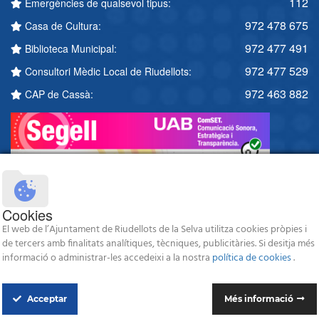
112
Emergències de qualsevol tipus:
972 478 675
Casa de Cultura:
972 477 491
Biblioteca Municipal:
972 477 529
Consultori Mèdic Local de Riudellots:
972 463 882
CAP de Cassà:
Cookies
El web de l’Ajuntament de Riudellots de la Selva utilitza cookies pròpies i
de tercers amb finalitats analítiques, tècniques, publicitàries. Si desitja més
informació o administrar-les accedeixi a la nostra
política de cookies
.
Acceptar
Més informació
© 2026 Ajuntament de Riudellots de la Selva - Tots els drets reservats -