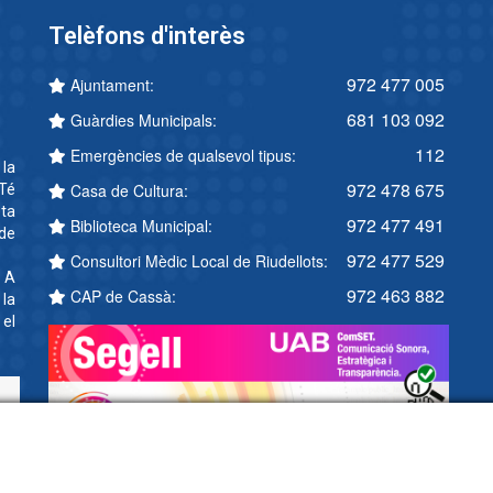
Telèfons d'interès
972 477 005
Ajuntament:
681 103 092
Guàrdies Municipals:
112
Emergències de qualsevol tipus:
 la
972 478 675
Casa de Cultura:
Té
ta
972 477 491
Biblioteca Municipal:
 de
972 477 529
Consultori Mèdic Local de Riudellots:
. A
972 463 882
CAP de Cassà:
 la
 el