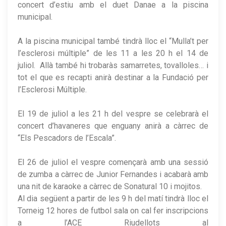
concert d’estiu amb el duet Danae a la piscina
municipal.
A la piscina municipal també tindrà lloc el “Mulla’t per
l’esclerosi múltiple” de les 11 a les 20 h el 14 de
juliol. Allà també hi trobaràs samarretes, tovalloles… i
tot el que es recapti anirà destinar a la Fundació per
l’Esclerosi Múltiple.
El 19 de juliol a les 21 h del vespre se celebrarà el
concert d’havaneres que enguany anirà a càrrec de
“Els Pescadors de l’Escala”.
El 26 de juliol el vespre començarà amb una sessió
de zumba a càrrec de Junior Fernandes i acabarà amb
una nit de karaoke a càrrec de Sonatural 10 i mojitos.
Al dia següent a partir de les 9 h del matí tindrà lloc el
Torneig 12 hores de futbol sala on cal fer inscripcions
a l’ACE Riudellots al