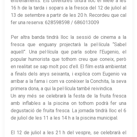
entrenaments. Els divendres tindrà lloc el Melé a les
16 h de la tarda i sopars a la fresca del 12 de juliol al
13 de setembre a partir de les 20 h. Recordeu que cal
fer una reserva: 628598598 / 686013009
Per altra banda tindrà lloc la sessió de cinema a la
fresca que enguany projectarà la pel·lícula “Sabel
aquell”. Una pel·lícula que parla sobre l’Eugenio, el
popular humorista que tothom creu que coneix, però
en realitat se sap molt poc d’ell. El film està ambientat
a finals dels anys seixanta, i explica com Eugenio va
arribar a la fama i com va conèixer la Conchita, la seva
primera dona, a qui la pel·lícula també reivindica.
Un any més se celebrarà la festa de la fruita fresca
amb inflables a la piscina on tothom podrà fer una
degustació de fruita fresca. La jornada tindrà lloc el 6
de juliol de les 11 a les 14 h a la piscina municipal.
El 12 de juliol a les 21 h del vespre, se celebrarà el