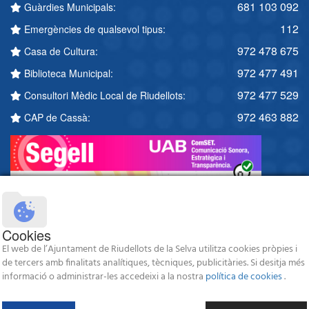
681 103 092
Guàrdies Municipals:
112
Emergències de qualsevol tipus:
972 478 675
Casa de Cultura:
972 477 491
Biblioteca Municipal:
972 477 529
Consultori Mèdic Local de Riudellots:
972 463 882
CAP de Cassà:
Cookies
El web de l’Ajuntament de Riudellots de la Selva utilitza cookies pròpies i
de tercers amb finalitats analítiques, tècniques, publicitàries. Si desitja més
informació o administrar-les accedeixi a la nostra
política de cookies
.