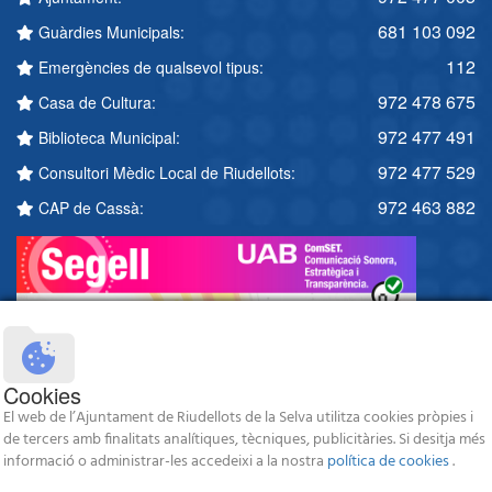
681 103 092
Guàrdies Municipals:
112
Emergències de qualsevol tipus:
972 478 675
Casa de Cultura:
972 477 491
Biblioteca Municipal:
972 477 529
Consultori Mèdic Local de Riudellots:
972 463 882
CAP de Cassà:
Cookies
El web de l’Ajuntament de Riudellots de la Selva utilitza cookies pròpies i
de tercers amb finalitats analítiques, tècniques, publicitàries. Si desitja més
informació o administrar-les accedeixi a la nostra
política de cookies
.