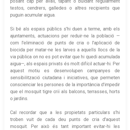
posant cap per avall, tapant o buidant regularment
testos, cendrers, galledes o altres recipients que
puguin acumular aigua.
Si bé als espais públics s’hi duen a terme, amb els
ajuntaments, actuacions per reduir-ne la població —
com l'eliminació de punts de cria o l'aplicació de
biocida per matar-ne les larves a aquells llocs de la
via pública on no es pot evitar que hi quedi acumulada
aigua—, als espais privats és molt difícil actuar-hi. Per
aquest motiu es desenvolupen campanyes de
sensibilització ciutadana i iniciatives, que permeten
conscienciar les persones de la importància d'impedir
que el mosquit tigre criï als balcons, terrasses, horts
o jardins.
Cal recordar que a les propietats particulars s’hi
troben vuit de cada deu punts de cria d'aquest
mosquit. Per això és tant important evitar-hi les