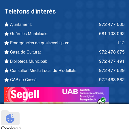
Telèfons d'interès
972 477 005
Ajuntament:
681 103 092
Guàrdies Municipals:
112
Emergències de qualsevol tipus:
972 478 675
Casa de Cultura:
972 477 491
Biblioteca Municipal:
972 477 529
Consultori Mèdic Local de Riudellots:
972 463 882
CAP de Cassà:
Cookies