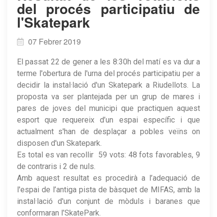
del procés participatiu de
l'Skatepark
07 Febrer 2019
El passat 22 de gener a les 8:30h del matí es va dur a
terme l'obertura de l'urna del procés participatiu per a
decidir la instal·lació d'un Skatepark a Riudellots. La
proposta va ser plantejada per un grup de mares i
pares de joves del municipi que practiquen aquest
esport que requereix d’un espai específic i que
actualment s'han de desplaçar a pobles veïns on
disposen d'un Skatepark.
Es total es van recollir 59 vots: 48 fots favorables, 9
de contraris i 2 de nuls.
Amb aquest resultat es procedirà a l’adequació de
l'espai de l’antiga pista de bàsquet de MIFAS, amb la
instal·lació d'un conjunt de mòduls i baranes que
conformaran l’SkatePark.