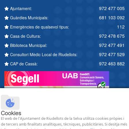
972 477 005
Ajuntament:
681 103 092
Guàrdies Municipals:
112
Emergències de qualsevol tipus:
972 478 675
Casa de Cultura:
972 477 491
Biblioteca Municipal:
972 477 529
Consultori Mèdic Local de Riudellots:
972 463 882
CAP de Cassà:
Cookies
El web de l’Ajuntament de Riudellots de la Selva utilitza cookies pròpies i
de tercers amb finalitats analítiques, tècniques, publicitàries. Si desitja més