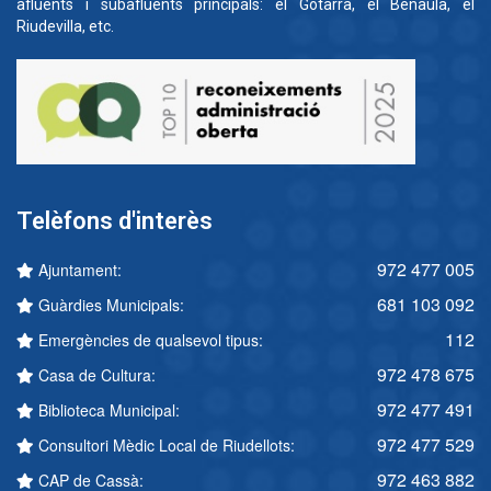
afluents i subafluents principals: el Gotarra, el Benaula, el
Riudevilla, etc.
Telèfons d'interès
972 477 005
Ajuntament:
681 103 092
Guàrdies Municipals:
112
Emergències de qualsevol tipus:
972 478 675
Casa de Cultura:
972 477 491
Biblioteca Municipal:
972 477 529
Consultori Mèdic Local de Riudellots:
972 463 882
CAP de Cassà: