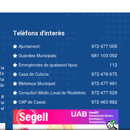
Telèfons d'interès
972 477 005
Ajuntament:
681 103 092
Guàrdies Municipals:
112
Emergències de qualsevol tipus:
 la
972 478 675
Casa de Cultura:
Té
ta
972 477 491
Biblioteca Municipal:
 de
972 477 529
Consultori Mèdic Local de Riudellots:
. A
972 463 882
CAP de Cassà:
 la
 el