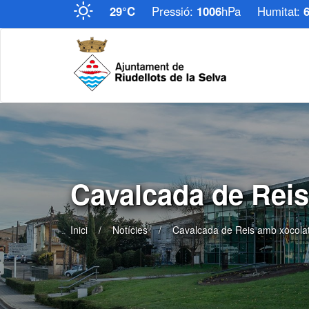
29°C
Pressió:
1006
hPa
Humitat:
Cavalcada de Reis
Inici
Notícies
Cavalcada de Reis amb xocolata