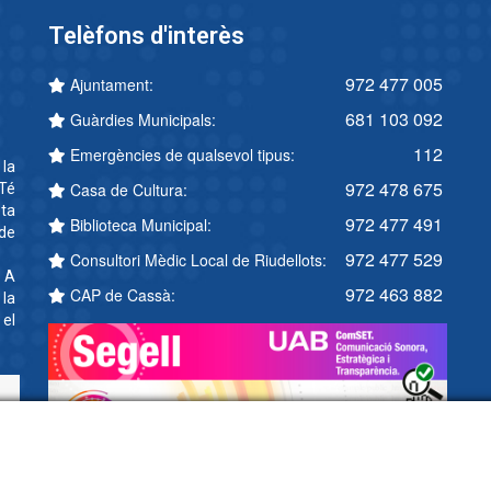
Telèfons d'interès
972 477 005
Ajuntament:
681 103 092
Guàrdies Municipals:
112
Emergències de qualsevol tipus:
 la
972 478 675
Casa de Cultura:
Té
ta
972 477 491
Biblioteca Municipal:
 de
972 477 529
Consultori Mèdic Local de Riudellots:
. A
972 463 882
CAP de Cassà:
 la
 el