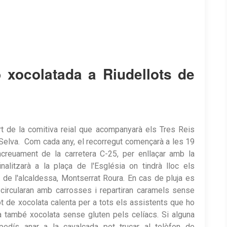
xocolatada a Riudellots de
t de la comitiva reial que acompanyarà els Tres Reis
a Selva. Com cada any, el recorregut començarà a les 19
ncreuament de la carretera C-25, per enllaçar amb la
nalitzarà a la plaça de l'Església on tindrà lloc els
 de l'alcaldessa, Montserrat Roura. En cas de pluja es
s circularan amb carrosses i repartiran caramels sense
 got de xocolata calenta per a tots els assistents que ho
rà també xocolata sense gluten pels celíacs. Si alguna
mpedís anar a la cavalcada pot trucar al telèfon de