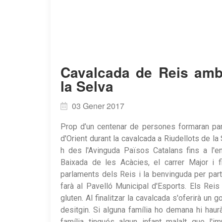
Cavalcada de Reis amb 
la Selva
03 Gener 2017
Prop d’un centenar de persones formaran par
d'Orient durant la cavalcada a Riudellots de l
h des l'Avinguda Països Catalans fins a l'e
Baixada de les Acàcies, el carrer Major i fi
parlaments dels Reis i la benvinguda per part
farà al Pavelló Municipal d'Esports. Els Rei
gluten. Al finalitzar la cavalcada s'oferirà un
desitgin. Si alguna família ho demana hi hau
família tingués algun infant malalt que l'i