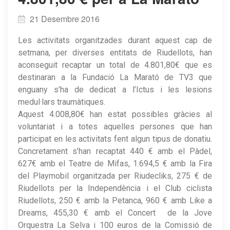
21 Desembre 2016
Les activitats organitzades durant aquest cap de
setmana, per diverses entitats de Riudellots, han
aconseguit recaptar un total de 4.801,80€ que es
destinaran a la Fundació La Marató de TV3 que
enguany s’ha de dedicat a l’Ictus i les lesions
medul·lars traumàtiques.
Aquest 4.008,80€ han estat possibles gràcies al
voluntariat i a totes aquelles persones que han
participat en les activitats fent algun tipus de donatiu.
Concretament s’han recaptat 440 € amb el Pàdel,
627€ amb el Teatre de Mifas, 1.694,5 € amb la Fira
del Playmobil organitzada per Riudecliks, 275 € de
Riudellots per la Independència i el Club ciclista
Riudellots, 250 € amb la Petanca, 960 € amb Like a
Dreams, 455,30 € amb el Concert de la Jove
Orquestra La Selva i 100 euros de la Comissió de