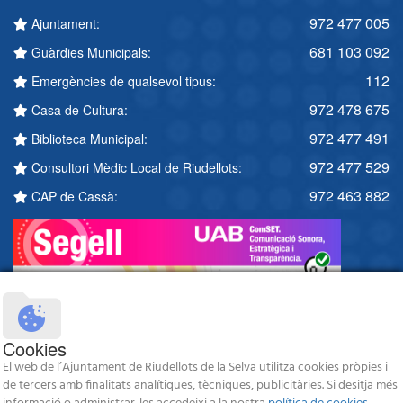
972 477 005
Ajuntament:
681 103 092
Guàrdies Municipals:
112
Emergències de qualsevol tipus:
972 478 675
Casa de Cultura:
972 477 491
Biblioteca Municipal:
972 477 529
Consultori Mèdic Local de Riudellots:
972 463 882
CAP de Cassà:
Cookies
El web de l’Ajuntament de Riudellots de la Selva utilitza cookies pròpies i
de tercers amb finalitats analítiques, tècniques, publicitàries. Si desitja més