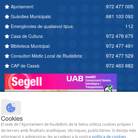
972 477 005
Ajuntament:
681 103 092
Guàrdies Municipals:
112
Emergències de qualsevol tipus:
972 478 675
Casa de Cultura:
972 477 491
Biblioteca Municipal:
972 477 529
Consultori Mèdic Local de Riudellots:
972 463 882
CAP de Cassà:
Cookies
El web de l’Ajuntament de Riudellots de la Selva utilitza cookies pròpies i
de tercers amb finalitats analítiques, tècniques, publicitàries. Si desitja més
informació o administrar-les accedeixi a la nostra
política de cookies
.