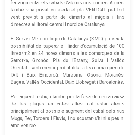
fer augmentar els cabals d’alguns rius i rieres. A més,
també s’ha posat en alerta el pla VENTCAT pel fort
vent previst a partir de dimarts al migdia i fins
dimecres al litoral central i nord de Catalunya.
El Servei Meteorològic de Catalunya (SMC) preveu la
possibilitat de superar el llindar d’acumulació de 100
litres/m2 en 24 hores dimarts a les comarques de la
Garrotxa, Gironès, Pla de l’Estany, Selva i Vallès
Oriental, i amb menor probabilitat a les comarques de
l’Alt i Baix Empordà, Maresme, Osona, Moianès,
Bages, Vallès Occidental, Baix Llobregat i Barcelonès.
Per aquest motiu, i també per la fosa de neu a causa
de les pluges en cotes altes, cal estar atents
principalment al possible augment del cabal dels rius
Muga, Ter, Tordera i Fluvià, i no acostar-s’hi ni a peu ni
amb vehicle.