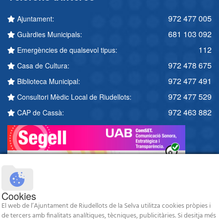
972 477 005
Ajuntament:
681 103 092
Guàrdies Municipals:
112
Emergències de qualsevol tipus:
972 478 675
Casa de Cultura:
972 477 491
Biblioteca Municipal:
972 477 529
Consultori Mèdic Local de Riudellots:
972 463 882
CAP de Cassà:
Cookies
El web de l’Ajuntament de Riudellots de la Selva utilitza cookies pròpies i
de tercers amb finalitats analítiques, tècniques, publicitàries. Si desitja més