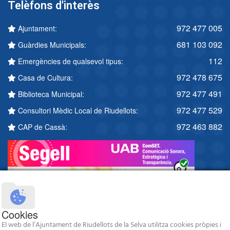
Telèfons d'interès
972 477 005
Ajuntament:
681 103 092
Guàrdies Municipals:
112
Emergències de qualsevol tipus:
972 478 675
Casa de Cultura:
972 477 491
Biblioteca Municipal:
972 477 529
Consultori Mèdic Local de Riudellots:
972 463 882
CAP de Cassà:
Cookies
El web de l’Ajuntament de Riudellots de la Selva utilitza cookies pròpies i