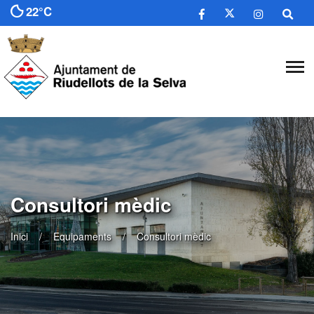
22°C
Consultori mèdic
Inici
Equipaments
Consultori mèdic