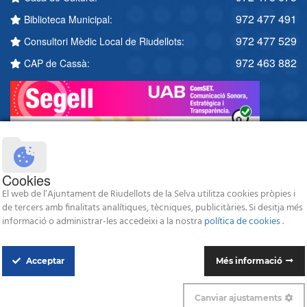
972 477 491
Biblioteca Municipal:
972 477 529
Consultori Mèdic Local de Riudellots:
972 463 882
CAP de Cassà:
Cookies
El web de l’Ajuntament de Riudellots de la Selva utilitza cookies pròpies i
de tercers amb finalitats analítiques, tècniques, publicitàries. Si desitja més
informació o administrar-les accedeixi a la nostra
política de cookies
.
Acceptar
Més informació
© 2026 Ajuntament de Riudellots de la Selva - Tots els drets reservats -
Avís legal
-
Política de protecció de dades
-
Política de Cookies
Canviar ajustaments
Disseny i programació web: Blaupixel.com