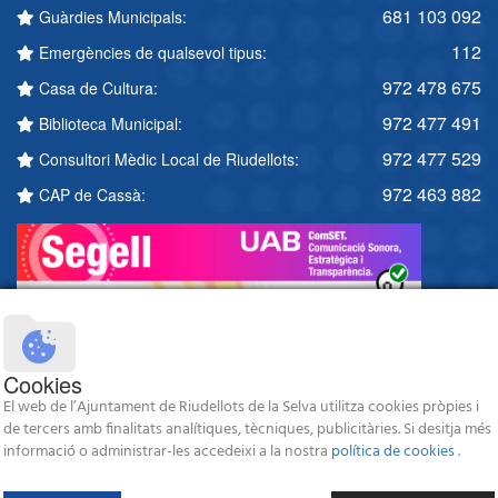
681 103 092
Guàrdies Municipals:
112
Emergències de qualsevol tipus:
972 478 675
Casa de Cultura:
972 477 491
Biblioteca Municipal:
972 477 529
Consultori Mèdic Local de Riudellots:
972 463 882
CAP de Cassà:
Cookies
El web de l’Ajuntament de Riudellots de la Selva utilitza cookies pròpies i
de tercers amb finalitats analítiques, tècniques, publicitàries. Si desitja més
informació o administrar-les accedeixi a la nostra
política de cookies
.