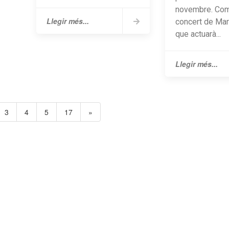
novembre. Com
Llegir més...
concert de Mar
que actuarà...
Llegir més...
3
4
5
17
»