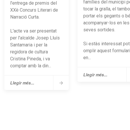
famílies del municipi p
l'entrega de premis del
tocar la gralla, el tambo
XXè Concurs Literari de
portar els gegants o b
Narració Curta.
acompanyar-los en les
seves sortides.
L'acte va ser presentat
per l'alcalde Josep Lluís
Si estàs interessat po
Santamaria i per la
omplir aquest formulari
regidora de cultura
en...
Cristina Pineda, i va
comptar amb la din...
Llegir més...
Llegir més...