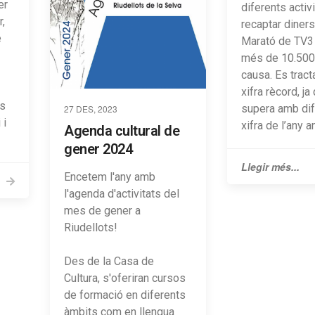
er
diferents activ
r,
recaptar diners
é
Marató de TV3 
més de 10.500 
causa. Es tract
xifra rècord, j
ts
supera amb dif
27 DES, 2023
 i
xifra de l’any ant
Agenda cultural de
gener 2024
Llegir més...
Encetem l'any amb
l'agenda d'activitats del
mes de gener a
Riudellots!
Des de la Casa de
Cultura, s'oferiran cursos
de formació en diferents
àmbits com en llengua