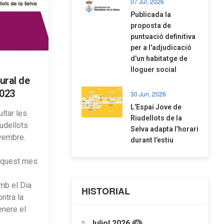
07 Jul, 2026
​Publicada la
proposta de
puntuació definitiva
per a l'adjudicació
d'un habitatge de
lloguer social
ural de
023
30 Jun, 2026
​L’Espai Jove de
ltar les
Riudellots de la
iudellots
Selva adapta l’horari
vembre.
durant l’estiu
aquest mes
mb el Dia
HISTORIAL
ontra la
ènere el
Juliol 2026
9