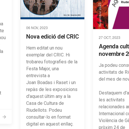
ha
06 NOV, 2023
te
Nova edició del CRIC
 nou
27 OCT, 2023
e
Agenda cult
Hem editat un nou
la
novembre 2
exemplar del CRIC. Hi
trobareu fotografies de la
Ja podeu consu
Festa Major, una
activitats de R
entrevista a
del mes de no
Joan Boadas i Raset i un
repàs de les exposicions
t
Destaquem d'
d'aquest últim any a la
les activitats
Casa de Cultura de
relacionades a
Riudellots. Podeu
Internacional c
consultar-lo en format
Violència de G
digital en aquest enllaç.
pròxim 24 de