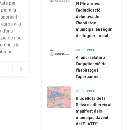
itats per
El Ple aprova
 per a la
l’adjudicació
definitiva de
aportant
l'habitatge
euros a la
municipal en règim
a d’una
de lloguer social
a que de nou
erència la
29 Jul, 2026
erior. ...
Anunci relatiu a
l'adjudicació de
l'habitatge i
l'aparcament
21 Jul, 2026
Riudellots de la
Selva s’adhereix al
manifest dels
municipis davant
del PLATER