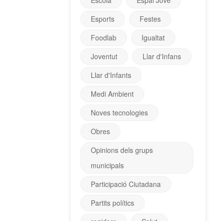
Escola
Espai Jove
Esports
Festes
Foodlab
Igualtat
Joventut
Llar d'Infans
Llar d'Infants
Medi Ambient
Noves tecnologies
Obres
Opinions dels grups
municipals
Participació Ciutadana
Partits polítics