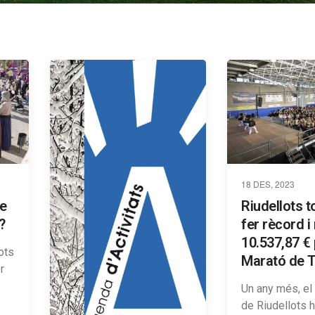
18 DES, 2023
de
Riudellots t
?
fer rècord i
10.537,87 € 
ots
Marató de 
r
Un any més, el
de Riudellots h