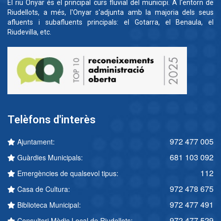
El riu Onyar és el principal curs fluvial del municipi. A l'entorn de
Riudellots, a més, l'Onyar s'adjunta amb la majoria dels seus
afluents i subafluents principals: el Gotarra, el Benaula, el
Riudevilla, etc.
Telèfons d'interès
972 477 005
Ajuntament:
681 103 092
Guàrdies Municipals:
112
Emergències de qualsevol tipus:
972 478 675
Casa de Cultura:
972 477 491
Biblioteca Municipal:
972 477 529
Consultori Mèdic Local de Riudellots: