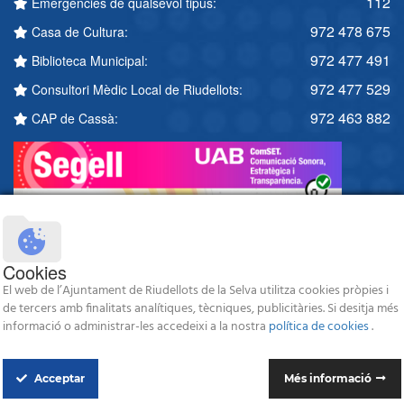
112
Emergències de qualsevol tipus:
972 478 675
Casa de Cultura:
972 477 491
Biblioteca Municipal:
972 477 529
Consultori Mèdic Local de Riudellots:
972 463 882
CAP de Cassà:
Cookies
El web de l’Ajuntament de Riudellots de la Selva utilitza cookies pròpies i
de tercers amb finalitats analítiques, tècniques, publicitàries. Si desitja més
informació o administrar-les accedeixi a la nostra
política de cookies
.
Acceptar
Més informació
© 2026 Ajuntament de Riudellots de la Selva - Tots els drets reservats -