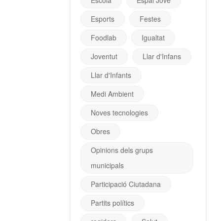
Escola
Espai Jove
Esports
Festes
Foodlab
Igualtat
Joventut
Llar d'Infans
Llar d'Infants
Medi Ambient
Noves tecnologies
Obres
Opinions dels grups
municipals
Participació Ciutadana
Partits polítics