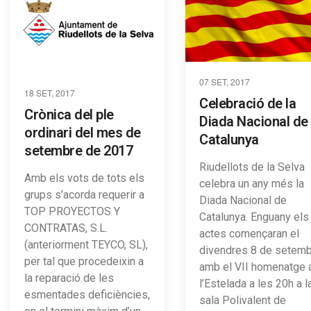
07 SET, 2017
18 SET, 2017
Celebració de la
Crònica del ple
Diada Nacional de
ordinari del mes de
Catalunya
setembre de 2017
Riudellots de la Selva
Amb els vots de tots els
celebra un any més la
grups s’acorda requerir a
Diada Nacional de
TOP PROYECTOS Y
Catalunya. Enguany els
CONTRATAS, S.L.
actes començaran el
(anteriorment TEYCO, SL),
divendres 8 de setem
per tal que procedeixin a
amb el VII homenatge 
la reparació de les
l’Estelada a les 20h a l
esmentades deficiències,
sala Polivalent de