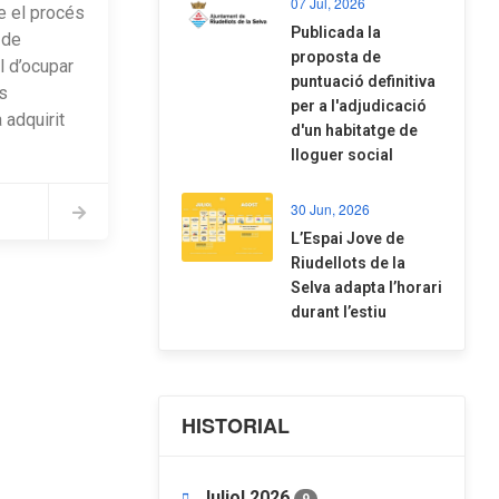
07 Jul, 2026
e el procés
​Publicada la
 de
proposta de
l d’ocupar
puntuació definitiva
s
per a l'adjudicació
 adquirit
d'un habitatge de
lloguer social
30 Jun, 2026
​L’Espai Jove de
Riudellots de la
Selva adapta l’horari
durant l’estiu
HISTORIAL
Juliol 2026
9