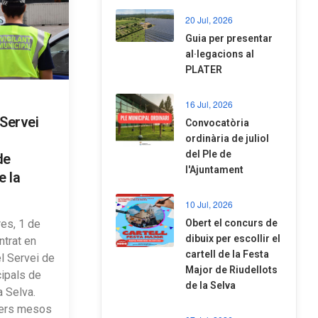
20 Jul, 2026
​Guia per presentar
al·legacions al
PLATER
16 Jul, 2026
 Servei
Convocatòria
ordinària de juliol
del Ple de
de
l'Ajuntament
e la
10 Jul, 2026
es, 1 de
​Obert el concurs de
dibuix per escollir el
ntrat en
cartell de la Festa
l Servei de
Major de Riudellots
cipals de
de la Selva
a Selva.
rers mesos