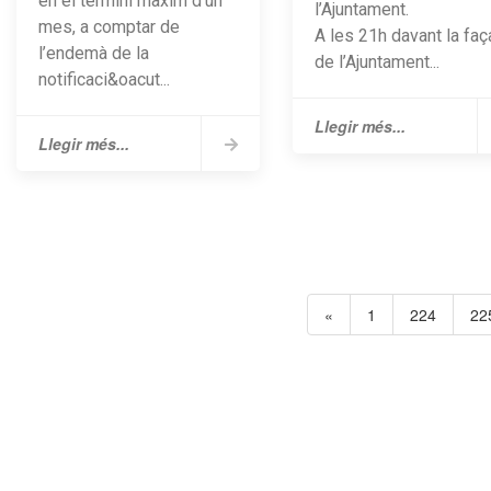
en el termini màxim d’un
l’Ajuntament.
mes, a comptar de
A les 21h davant la faç
l’endemà de la
de l’Ajuntament...
notificaci&oacut...
Llegir més...
Llegir més...
«
1
224
22