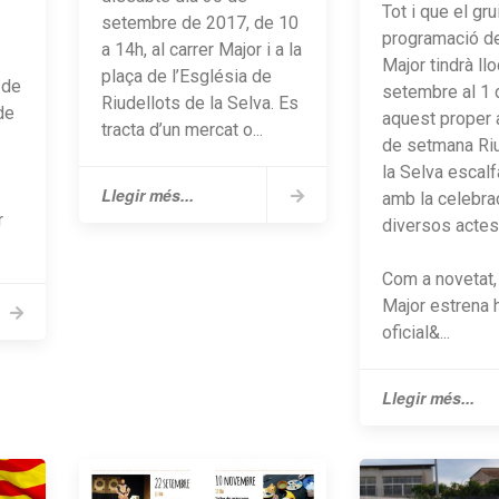
Tot i que el gru
setembre de 2017, de 10
programació de
a 14h, al carrer Major i a la
Major tindrà ll
plaça de l’Església de
 de
setembre al 1 d
Riudellots de la Selva. Es
de
aquest proper 
tracta d’un mercat o...
de setmana Riu
la Selva escal
Llegir més...
amb la celebra
r
diversos actes
Com a novetat,
Major estrena 
oficial&...
Llegir més...