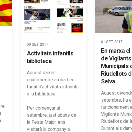
01 SET, 2017
06 SET, 2017
En marxa el
Activitats infantils
de Vigilants
biblioteca
Municipals 
Aquest darrer
Riudellots d
quatrimestre arriba ben
Selva
farcit d'activitats infantils
Aquest divendr
a la biblioteca.
setembre, ha e
bre
funcionament e
Per començar al
a
Vigilants Muni
setembre, just abans de
a
Riudellots de l
la Festa Major, ens
Durant els dar
visitarà la companyia