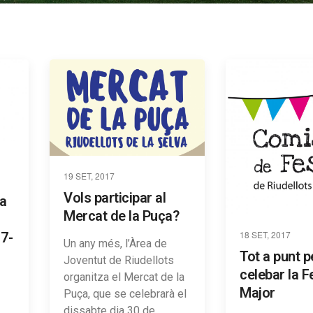
19 SET, 2017
Vols participar al
na
Mercat de la Puça?
18 SET, 2017
17-
Un any més, l’Àrea de
Tot a punt p
Joventut de Riudellots
celebar la F
organitza el Mercat de la
Major
Puça, que se celebrarà el
dissabte dia 30 de