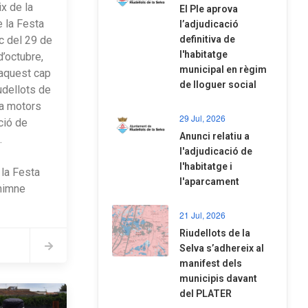
ix de la
El Ple aprova
 la Festa
l’adjudicació
oc del 29 de
definitiva de
l'habitatge
’octubre,
municipal en règim
aquest cap
de lloguer social
dellots de
fa motors
29 Jul, 2026
ció de
Anunci relatiu a
.
l'adjudicació de
l'habitatge i
 la Festa
l'aparcament
himne
21 Jul, 2026
Riudellots de la
Selva s’adhereix al
manifest dels
municipis davant
del PLATER