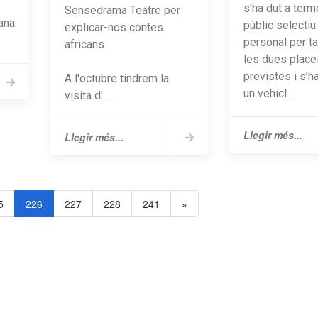
s’ha dut a term
Sensedrama Teatre per
ana
públic selectiu
explicar-nos contes
personal per ta
africans.
les dues place
previstes i s’ha
A l'octubre tindrem la
un vehicl...
visita d'...
Llegir més...
Llegir més...
5
226
227
228
241
»