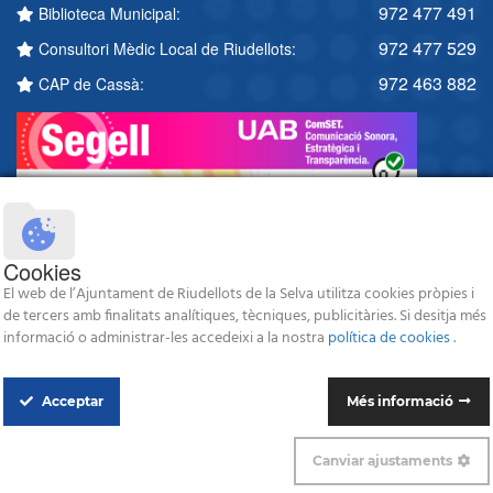
972 477 491
Biblioteca Municipal:
972 477 529
Consultori Mèdic Local de Riudellots:
972 463 882
CAP de Cassà:
Cookies
El web de l’Ajuntament de Riudellots de la Selva utilitza cookies pròpies i
de tercers amb finalitats analítiques, tècniques, publicitàries. Si desitja més
informació o administrar-les accedeixi a la nostra
política de cookies
.
Acceptar
Més informació
© 2026 Ajuntament de Riudellots de la Selva - Tots els drets reservats -
Avís legal
-
Política de protecció de dades
-
Política de Cookies
Canviar ajustaments
Disseny i programació web: Blaupixel.com