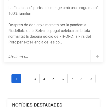
La Fira tancarà portes diumenge amb una programació
100% familiar
Després de dos anys marcats per la pandèmia
Riudellots de la Selva ha pogut celebrar amb tota
normalitat la desena edició de FIPORC, la Fira del
Porc per excel·lència de les co...
Llegir més...
1
2
3
4
5
6
7
8
9
NOTÍCIES DESTACADES