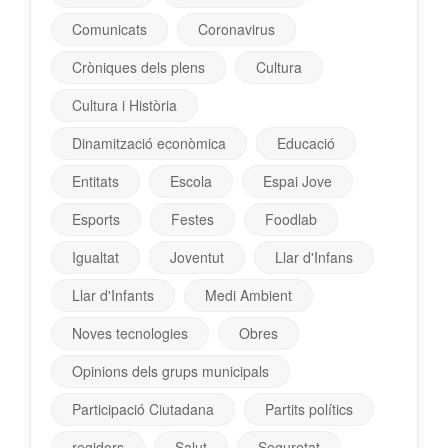
Comunicats
Coronavirus
Cròniques dels plens
Cultura
Cultura i Història
Dinamització econòmica
Educació
Entitats
Escola
Espai Jove
Esports
Festes
Foodlab
Igualtat
Joventut
Llar d'Infans
Llar d'Infants
Medi Ambient
Noves tecnologies
Obres
Opinions dels grups municipals
Participació Ciutadana
Partits polítics
regidors
Salut
Seguretat