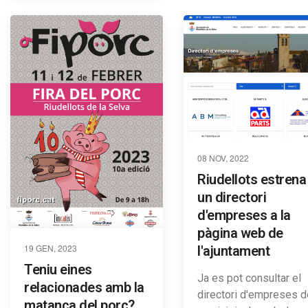
08 NOV, 2022
Riudellots estrena
un directori
d'empreses a la
pàgina web de
19 GEN, 2023
l'ajuntament
Teniu eines
Ja es pot consultar el
relacionades amb la
directori d'empreses d
matança del porc?