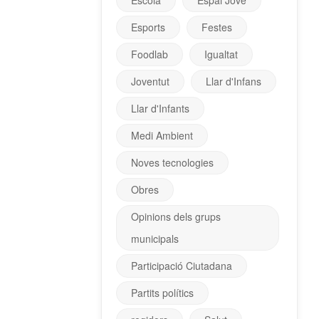
Escola
Espai Jove
Esports
Festes
Foodlab
Igualtat
Joventut
Llar d'Infans
Llar d'Infants
Medi Ambient
Noves tecnologies
Obres
Opinions dels grups
municipals
Participació Ciutadana
Partits polítics