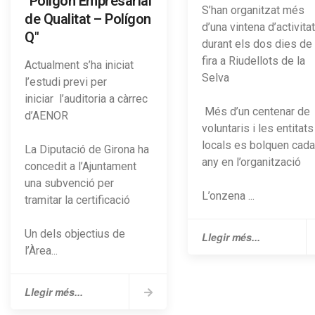
"Polígon Empresarial
S’han organitzat més
de Qualitat – Polígon
d’una vintena d’activita
Q"
durant els dos dies de
fira a Riudellots de la
Actualment s’ha iniciat
Selva
l’estudi previ per
iniciar l’auditoria a càrrec
Més d’un centenar de
d’AENOR
voluntaris i les entitats
locals es bolquen cada
La Diputació de Girona ha
any en l’organització
concedit a l’Ajuntament
una subvenció per
L’onzena ...
tramitar la certificació
Un dels objectius de
Llegir més...
l’Àrea...
Llegir més...