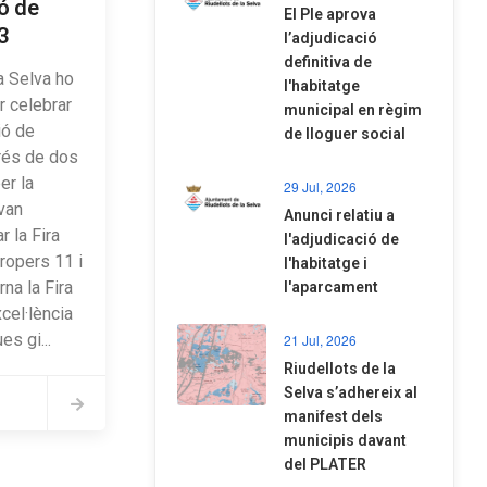
ó de
El Ple aprova
3
l’adjudicació
definitiva de
a Selva ho
l'habitatge
er celebrar
municipal en règim
ió de
de lloguer social
és de dos
er la
29 Jul, 2026
van
Anunci relatiu a
r la Fira
l'adjudicació de
propers 11 i
l'habitatge i
rna la Fira
l'aparcament
cel·lència
s gi...
21 Jul, 2026
Riudellots de la
Selva s’adhereix al
manifest dels
municipis davant
del PLATER