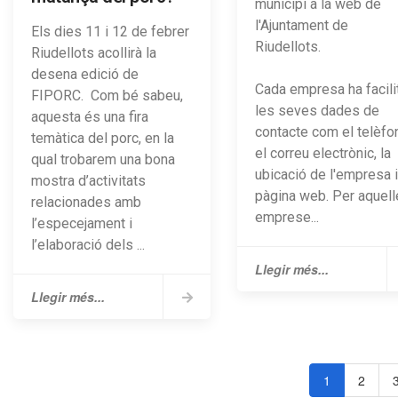
municipi a la web de
l'Ajuntament de
Els dies 11 i 12 de febrer
Riudellots.
Riudellots acollirà la
desena edició de
Cada empresa ha facili
FIPORC. Com bé sabeu,
les seves dades de
aquesta és una fira
contacte com el telèfon
temàtica del porc, en la
el correu electrònic, la
qual trobarem una bona
ubicació de l'empresa i
mostra d’activitats
pàgina web. ​Per aquel
relacionades amb
emprese...
l’especejament i
l’elaboració dels ...
Llegir més...
Llegir més...
1
2