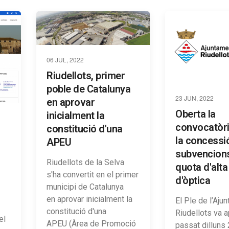
06 JUL, 2022
Riudellots, primer
poble de Catalunya
23 JUN, 2022
en aprovar
Oberta la
inicialment la
convocatòri
constitució d'una
la concessi
APEU
subvencions
Riudellots de la Selva
quota d'alta
s'ha convertit en el primer
d'òptica
municipi de Catalunya
en aprovar inicialment la
El Ple de l’Aju
constitució d'una
Riudellots va a
el
APEU (Àrea de Promoció
passat dilluns