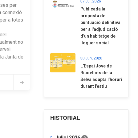
07 Jul, 2026
ases per
​Publicada la
a connexió
proposta de
 per a totes
puntuació definitiva
per a l'adjudicació
del
d'un habitatge de
tualment no
lloguer social
ervei.
la Junta de
30 Jun, 2026
​L’Espai Jove de
Riudellots de la
Selva adapta l’horari
durant l’estiu
HISTORIAL
Juliol 2026
9