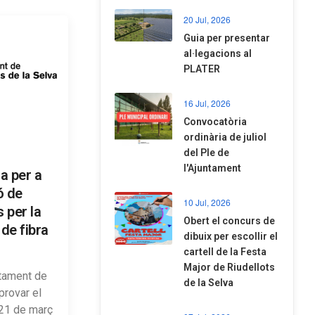
20 Jul, 2026
​Guia per presentar
al·legacions al
PLATER
16 Jul, 2026
Convocatòria
ordinària de juliol
del Ple de
l'Ajuntament
a per a
ó de
10 Jul, 2026
 per la
​Obert el concurs de
 de fibra
dibuix per escollir el
cartell de la Festa
Major de Riudellots
ntament de
de la Selva
provar el
 21 de març