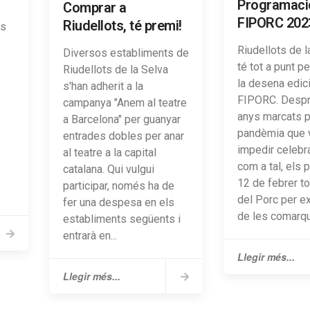
Programaci
Comprar a
FIPORC 202
Riudellots, té premi!
ts
Riudellots de l
Diversos establiments de
té tot a punt p
Riudellots de la Selva
la desena edic
s'han adherit a la
FIPORC. Despr
campanya "Anem al teatre
anys marcats p
a Barcelona" per guanyar
pandèmia que 
entrades dobles per anar
impedir celebra
al teatre a la capital
com a tal, els 
catalana. Qui vulgui
12 de febrer to
participar, només ha de
del Porc per ex
fer una despesa en els
de les comarque
establiments següents i
entrarà en...
Llegir més...
Llegir més...