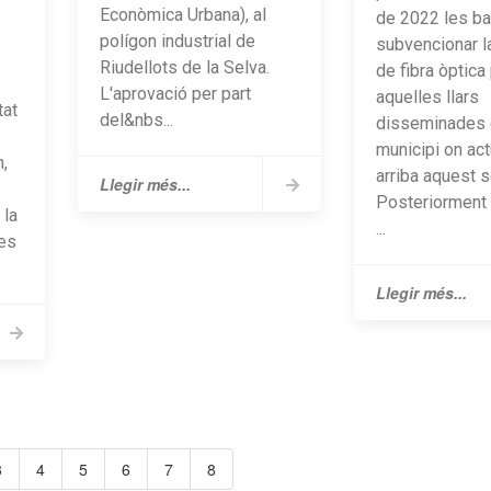
Econòmica Urbana), al
de 2022 les b
polígon industrial de
subvencionar l
Riudellots de la Selva.
de fibra òptica
L'aprovació per part
aquelles llars
tat
del&nbs...
disseminades 
municipi on ac
,
arriba aquest s
Llegir més...
Posteriorment 
 la
...
les
Llegir més...
3
4
5
6
7
8