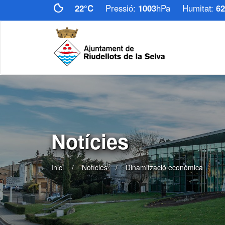
22°C
Pressió:
1003
hPa
Humitat:
62
Notícies
Inici
Notícies
Dinamització econòmica